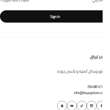
Sign In
ر ترياق
ر وبدائل أصلية و بأحسن جودة
05498121
info@tiryaqstore.